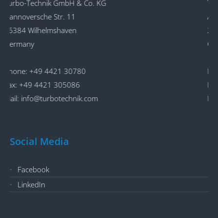
o. KG
Turbo-Technik GmbH & Co. K
An der Alster 62
20099 Hamburg
Germany
Phone:
+49 4421 30780
Fax:
+49 4421 305086
com
Mail:
info@turbotechnik.com
Social Media
Facebook
LinkedIn