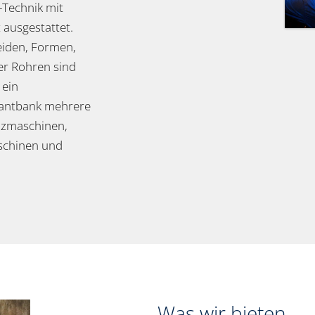
-Technik mit
 ausgestattet.
eiden, Formen,
er Rohren sind
 ein
kantbank mehrere
lzmaschinen,
schinen und
Was wir bieten