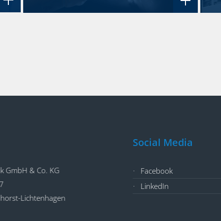
Social Media
ik GmbH & Co. KG
Turbo-Technik GmbH & Co. KG
Facebook
7
Hannoversche Str. 11
LinkedIn
orst-Lichtenhagen
26384 Wilhelmshaven
Germany