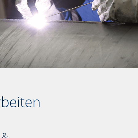
rbeiten
- &