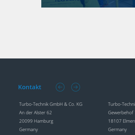
Kontakt
Turbo-Technik GmbH & Co. KG
Turbo-Techn
An der Alster 62
Gewerbehof 
20099 Hamburg
18107 Elmenh
Germany
Germany