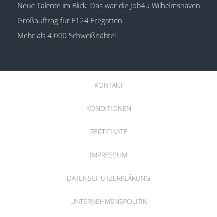
Neue Talente im Blick: Das war die Job4u Wilhelmshaven
Großauftrag für F124 Fregatten
Mehr als 4.000 Schweißnähte!
KONTAKT
KONDITIONEN
ZERTIFIKATE
IMPRESSUM
DATENSCHUTZERKLÄRUNG
UNTERNEHMENSPOLITIK