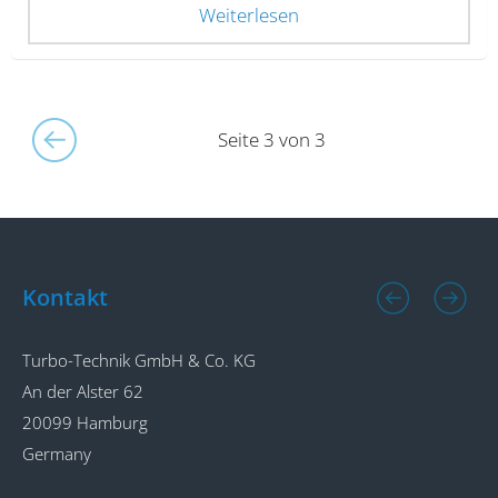
Weiterlesen
Seite 3 von 3
Kontakt
Turbo-Technik GmbH & Co. KG
T
An der Alster 62
G
20099 Hamburg
1
Germany
G