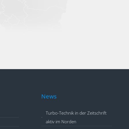
News
Turbo-Technik GmbH & Co. KG
Turbo-Technik in der Zeitschrift
An der Alster 62
aktiv im Norden
20099 Hamburg