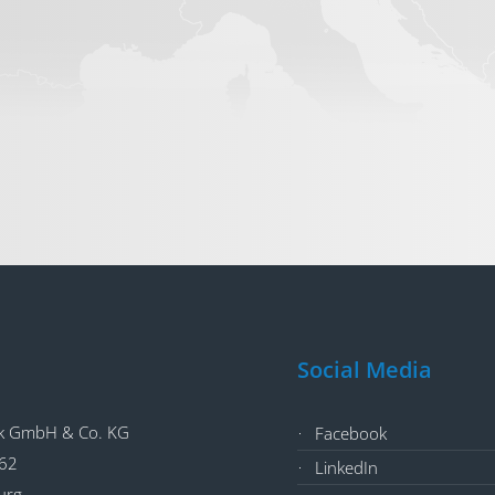
Social Media
hnik GmbH & Co. KG
Turbo-Technik GmbH & Co. KG
Facebook
of 7
Hannoversche Str. 11
LinkedIn
enhorst-Lichtenhagen
26384 Wilhelmshaven