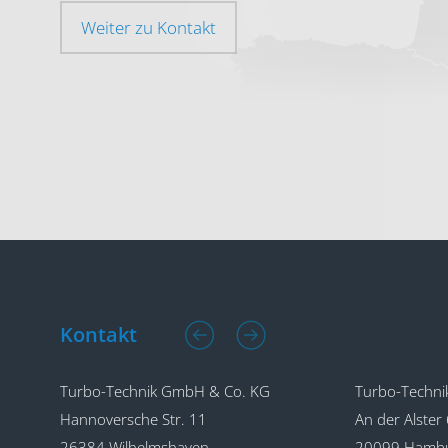
Weiter zu Kontakt
Kontakt
Turbo-Technik GmbH & Co. KG
Turbo-Tec
An der Alster 62
Gewerbeh
20099 Hamburg
18107 Elm